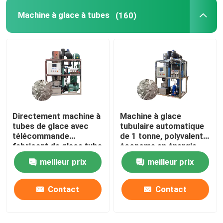
Machine à glace à tubes
(160)
Directement machine à
Machine à glace
tubes de glace avec
tubulaire automatique
télécommande
de 1 tonne, polyvalente,
fabricant de glace tube
économe en énergie,
haute vitesse
fabricante de glace
meilleur prix
meilleur prix
tubulaire
Contact
Contact