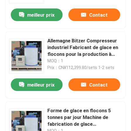
grande capacité
meilleur prix
Contact
À propos de nous
Visite de l'usine
Allemagne Bitzer Compresseur
industriel Fabricant de glace en
Contrôle de la qualité
flocons pour la production à
grande échelle d'eau douce
MOQ：1
Prix：CN¥112,399.80/sets 1-2 sets
Nous contacter
meilleur prix
Contact
Demandez un devis
Machine à glace à tubes
Forme de glace en flocons 5
tonnes par jour Machine de
fabrication de glace
machine à glace à gros cubes
commerciale 5000 kg Fabricant
MOQ：1