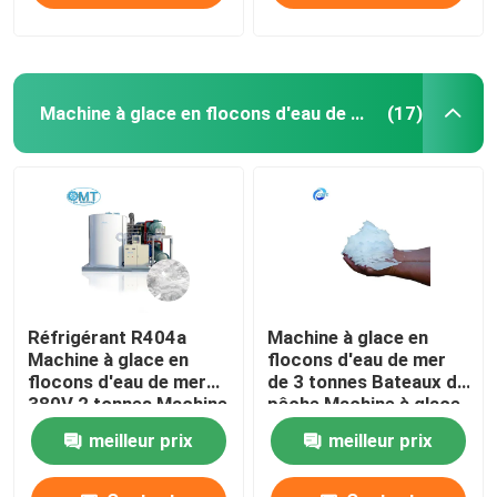
Machine à glace en flocons d'eau de mer
(17)
Réfrigérant R404a
Machine à glace en
Machine à glace en
flocons d'eau de mer
flocons d'eau de mer
de 3 tonnes Bateaux de
380V 2 tonnes Machine
pêche Machine à glace
à glace en flocons
en flocons
meilleur prix
meilleur prix
Compresseur Bitzer
allemand