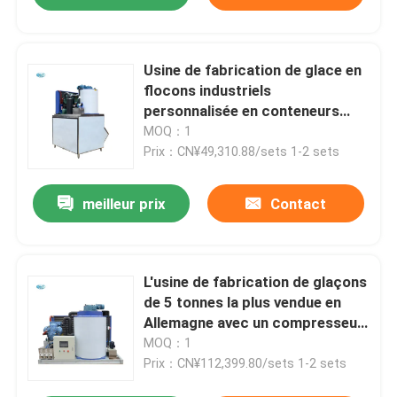
Usine de fabrication de glace en
flocons industriels
personnalisée en conteneurs
avec une grande capacité
MOQ：1
Prix：CN¥49,310.88/sets 1-2 sets
meilleur prix
Contact
L'usine de fabrication de glaçons
de 5 tonnes la plus vendue en
Allemagne avec un compresseur
Bitzer et une capacité de
MOQ：1
stockage de glace de 5000 kg
Prix：CN¥112,399.80/sets 1-2 sets