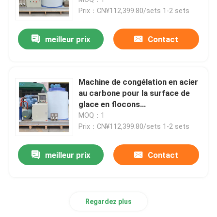
de glace industrielle de haute
Prix：CN¥112,399.80/sets 1-2 sets
capacité 380v CE
Machine de bloc de glace d'eau salée
meilleur prix
Contact
Machine de refroidissement directe de bloc de glace
Machine de congélation en acier
Machine à glace d'eau douce de flocon
au carbone pour la surface de
glace en flocons
1/2/3/5/10Tonne pour la
MOQ：1
Machine à glace en flocons d'eau de mer
transformation du poisson
Prix：CN¥112,399.80/sets 1-2 sets
machine à glace commerciale de cube
meilleur prix
Contact
Machine à glaçons à plaques
Regardez plus
Un congélateur rapide