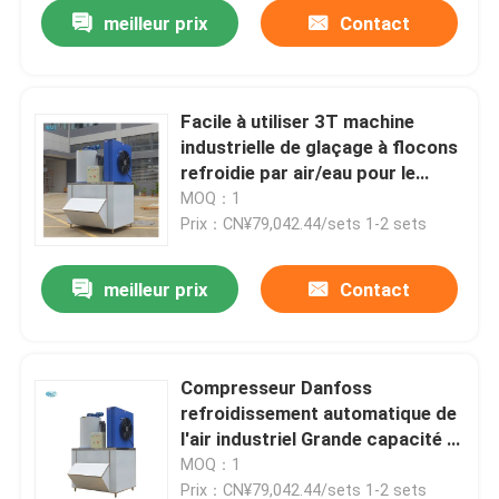
meilleur prix
Contact
Facile à utiliser 3T machine
industrielle de glaçage à flocons
refroidie par air/eau pour le
traitement des aliments du
MOQ：1
poisson crevettes Capacité 600
Prix：CN¥79,042.44/sets 1-2 sets
kg
meilleur prix
Contact
À la maison
Compresseur Danfoss
refroidissement automatique de
Produits
l'air industriel Grande capacité 3
tonnes machine à glace en
MOQ：1
flocons pour refroidissement de
Le spectacle VR
Prix：CN¥79,042.44/sets 1-2 sets