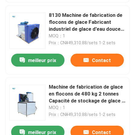
8130 Machine de fabrication de
flocons de glace Fabricant
industriel de glace d'eau douce
Machine de glace à flocons de
MOQ：1
glace Refroidissement à l'air
Prix：CN¥49,310.88/sets 1-2 sets
meilleur prix
Contact
Machine de fabrication de glace
en flocons de 480 kg 2 tonnes
Capacité de stockage de glace à
usage industriel de 1000 kg
MOQ：1
Prix：CN¥49,310.88/sets 1-2 sets
meilleur prix
Contact