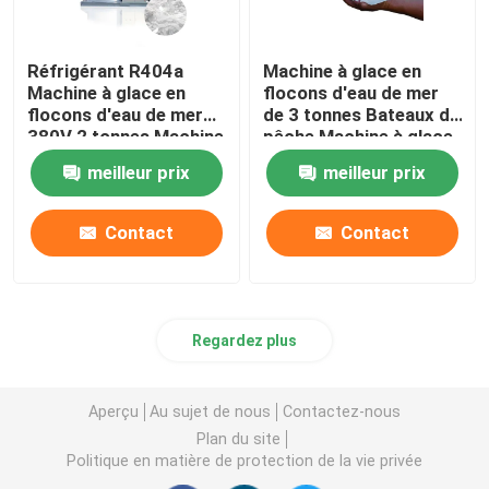
Réfrigérant R404a
Machine à glace en
Machine à glace en
flocons d'eau de mer
flocons d'eau de mer
de 3 tonnes Bateaux de
380V 2 tonnes Machine
pêche Machine à glace
à glace en flocons
en flocons
meilleur prix
meilleur prix
Compresseur Bitzer
allemand
Contact
Contact
Regardez plus
Aperçu
Au sujet de nous
Contactez-nous
Plan du site
Politique en matière de protection de la vie privée