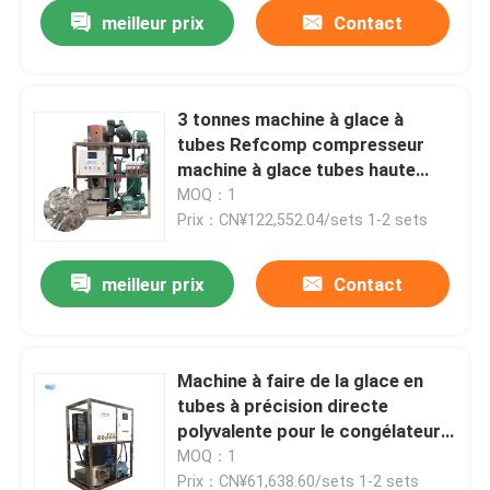
meilleur prix
Contact
3 tonnes machine à glace à
tubes Refcomp compresseur
machine à glace tubes haute
efficacité
MOQ：1
Prix：CN¥122,552.04/sets 1-2 sets
meilleur prix
Contact
À la maison
Machine à faire de la glace en
tubes à précision directe
Produits
polyvalente pour le congélateur
des supermarchés
MOQ：1
Le spectacle VR
Prix：CN¥61,638.60/sets 1-2 sets