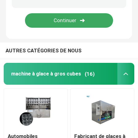
Broyeur de glace industriel
Machine à glace de boue
AUTRES CATÉGORIES DE NOUS
Congélateur de chambre froide
Mélangeur de crème glacée commercial
machine à glace à gros cubes
(16)
Machine de glace carbonique
Automobiles
Fabricant de glaces à