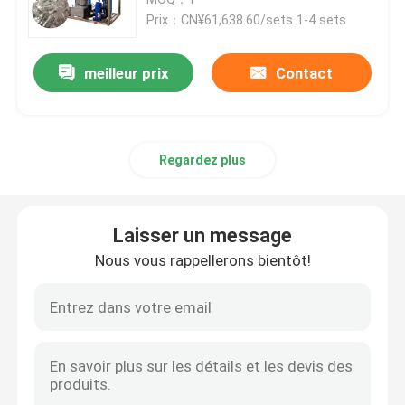
Prix：CN¥61,638.60/sets 1-4 sets
Machine de bloc de glace d'eau salée
meilleur prix
Contact
Machine de refroidissement directe de bloc de glace
Regardez plus
Machine à glace d'eau douce de flocon
Machine à glace en flocons d'eau de mer
Laisser un message
Nous vous rappellerons bientôt!
machine à glace commerciale de cube
Machine à glaçons à plaques
Un congélateur rapide