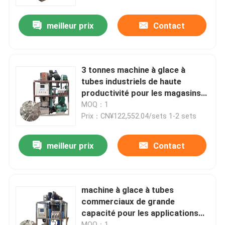
meilleur prix
Contact
À propos de nous
Visite de l'usine
3 tonnes machine à glace à
tubes industriels de haute
Contrôle de la qualité
productivité pour les magasins
de boissons
MOQ：1
Prix：CN¥122,552.04/sets 1-2 sets
Nous contacter
meilleur prix
Contact
Demandez un devis
Machine à glace à tubes
machine à glace à tubes
commerciaux de grande
capacité pour les applications
machine à glace à gros cubes
industrielles
MOQ：1