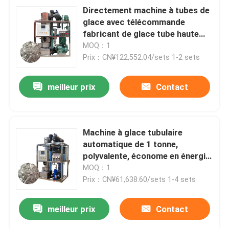
Directement machine à tubes de
glace avec télécommande
fabricant de glace tube haute
vitesse
MOQ：1
Prix：CN¥122,552.04/sets 1-2 sets
meilleur prix
Contact
Machine à glace tubulaire
automatique de 1 tonne,
polyvalente, économe en énergie,
fabricante de glace tubulaire
MOQ：1
Prix：CN¥61,638.60/sets 1-4 sets
meilleur prix
Contact