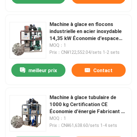
Machine à glace en flocons
industrielle en acier inoxydable
14,35 kW Économie d'espace
Puissante
MOQ：1
Prix：CN¥122,552.04/sets 1-2 sets
meilleur prix
Contact
Machine à glace tubulaire de
1000 kg Certification CE
Économie d'énergie Fabricant de
glace tubulaire
MOQ：1
Prix：CN¥61,638.60/sets 1-4 sets