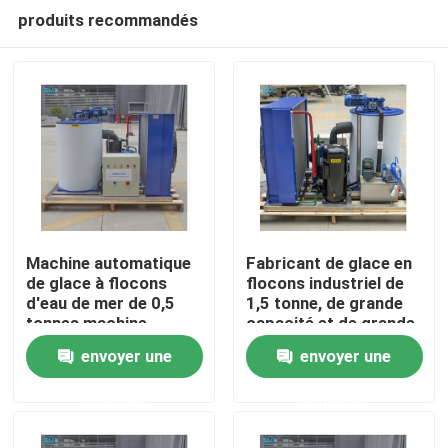
produits recommandés
Machine automatique
Fabricant de glace en
de glace à flocons
flocons industriel de
d'eau de mer de 0,5
1,5 tonne, de grande
À la maison
tonnes machine
capacité et de grande
industrielle à flocons
fiabilité
envoyer une
envoyer une
de glace pour le
Produits
commerce
demande
demande
Le spectacle VR