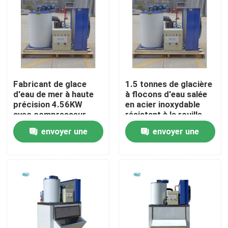
À propos de nous
Visite de l'usine
Fabricant de glace
1.5 tonnes de glacière
Contrôle de la qualité
d'eau de mer à haute
à flocons d'eau salée
précision 4.56KW
en acier inoxydable
avec compresseur
résistant à la rouille
Bitzer
pour le
Nous contacter
envoyer une
envoyer une
refroidissement des
poissons
demande
demande
Demandez un devis
Machine à glace à tubes
machine à glace à gros cubes