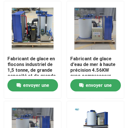
À propos de nous
Visite de l'usine
Contrôle de la qualité
Fabricant de glace en
Fabricant de glace
flocons industriel de
d'eau de mer à haute
1,5 tonne, de grande
précision 4.56KW
Nous contacter
capacité et de grande
avec compresseur
fiabilité
Bitzer
envoyer une
envoyer une
Demandez un devis
demande
demande
Machine à glace à tubes
machine à glace à gros cubes