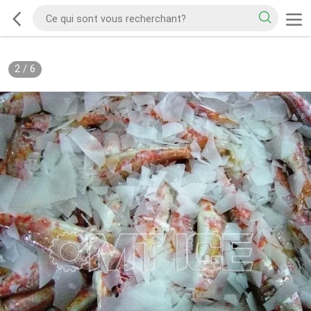
2
/
6