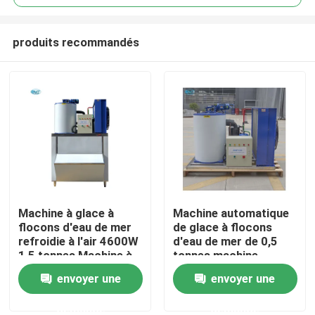
produits recommandés
Machine à glace à
Machine automatique
À la maison
flocons d'eau de mer
de glace à flocons
refroidie à l'air 4600W
d'eau de mer de 0,5
1,5 tonnes Machine à
tonnes machine
Produits
flocons de glace
industrielle à flocons
envoyer une
envoyer une
commerciale
de glace pour le
commerce
demande
demande
Le spectacle VR