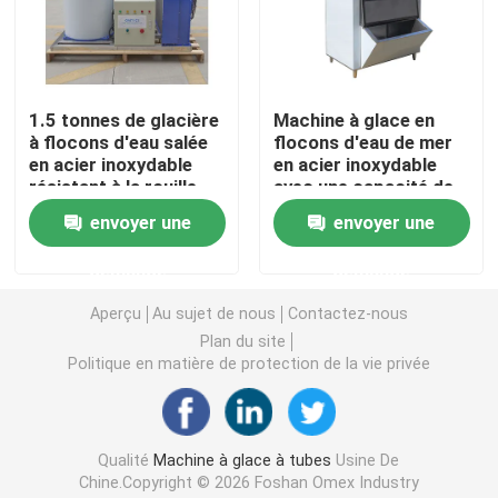
Machine de bloc de glace d'eau salée
1.5 tonnes de glacière
Machine à glace en
Machine de refroidissement directe de bloc de glace
à flocons d'eau salée
flocons d'eau de mer
en acier inoxydable
en acier inoxydable
résistant à la rouille
avec une capacité de
Machine à glace d'eau douce de flocon
pour le
stockage de 1500 kg
envoyer une
envoyer une
refroidissement des
poissons
Machine à glace en flocons d'eau de mer
demande
demande
Aperçu
Au sujet de nous
Contactez-nous
machine à glace commerciale de cube
Plan du site
Politique en matière de protection de la vie privée
Machine à glaçons à plaques
Qualité
Machine à glace à tubes
Usine De
Un congélateur rapide
Chine.Copyright © 2026 Foshan Omex Industry