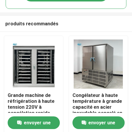
produits recommandés
À la maison
Grande machine de
Congélateur à haute
réfrigération à haute
température à grande
tension 220V à
capacité en acier
Produits
congélation rapide
inoxydable congelé en
pour congélation
cas de congélation
envoyer une
envoyer une
rapide dans un
d'urgence
Le spectacle VR
réfrigérateur à 2
commerciale Poids