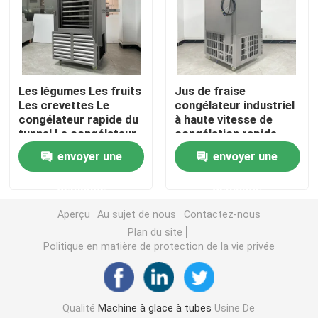
Machine de bloc de glace d'eau salée
Machine de refroidissement directe de bloc de glace
Les légumes Les fruits
Jus de fraise
Les crevettes Le
congélateur industriel
congélateur rapide du
à haute vitesse de
Machine à glace d'eau douce de flocon
tunnel Le congélateur
congélation rapide
rapide du tunnel Iqf Le
Puissant 2,3 kW
envoyer une
envoyer une
congélateur explosif
Machine à glace en flocons d'eau de mer
-80 °C à 0 °C Contrôle
demande
demande
de température 220 V
Aperçu
Au sujet de nous
Contactez-nous
machine à glace commerciale de cube
Plan du site
Politique en matière de protection de la vie privée
Machine à glaçons à plaques
Un congélateur rapide
Qualité
Machine à glace à tubes
Usine De