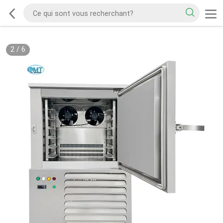
2
/
6