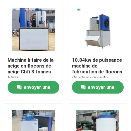
À propos de nous
Visite de l'usine
Contrôle de la qualité
Machine à faire de la
10.84kw de puissance
neige en flocons de
machine de
neige Cbfi 3 tonnes
fabrication de flocons
Nous contacter
Flake
de glace grande
1830*1635*2600MM
capacité 3 tonnes
envoyer une
envoyer une
10,84kw
contrôle automatique
Demandez un devis
demande
demande
Machine à glace à tubes
machine à glace à gros cubes