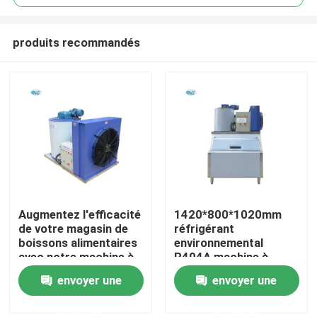
produits recommandés
Augmentez l'efficacité
1420*800*1020mm
À la maison
de votre magasin de
réfrigérant
boissons alimentaires
environnemental
avec notre machine à
R404A machine à
Produits
glace en flocons
glaçons 500kg
envoyer une
envoyer une
industrielle au Maroc
machine à glaçons
directement
demande
demande
Le spectacle VR