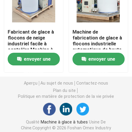
Machine de bloc de glace d'eau salée
Fabricant de glace à
Machine de
Machine de refroidissement directe de bloc de glace
flocons de neige
fabrication de glace à
industriel facile à
flocons industrielle
contrôler Machine à
automatique de haute
Machine à glace d'eau douce de flocon
glace à flocons de
capacité 380V
envoyer une
envoyer une
neige de 2 tonnes à
5000kg Capacité de
grande vitesse
stockage de glace de
Machine à glace en flocons d'eau de mer
demande
demande
1 tonne à 30 tonnes
par jour
Aperçu
Au sujet de nous
Contactez-nous
machine à glace commerciale de cube
Plan du site
Politique en matière de protection de la vie privée
Machine à glaçons à plaques
Qualité
Machine à glace à tubes
Usine De
Un congélateur rapide
Chine.Copyright © 2026 Foshan Omex Industry