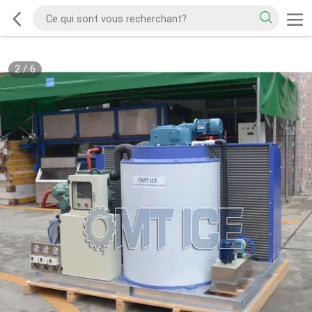
2
/
6