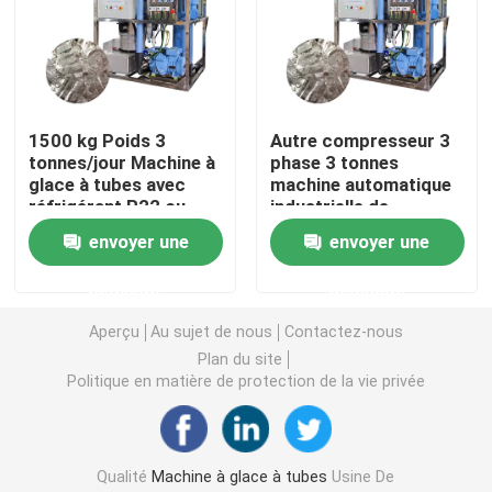
Machine de bloc de glace d'eau salée
Machine de refroidissement directe de bloc de glace
1500 kg Poids 3
Autre compresseur 3
tonnes/jour Machine à
phase 3 tonnes
glace à tubes avec
machine automatique
Machine à glace d'eau douce de flocon
réfrigérant R22 ou
industrielle de
R404a
fabrication de tubes
envoyer une
envoyer une
de glace à prix
Machine à glace en flocons d'eau de mer
abordable
demande
demande
Aperçu
Au sujet de nous
Contactez-nous
machine à glace commerciale de cube
Plan du site
Politique en matière de protection de la vie privée
Machine à glaçons à plaques
Un congélateur rapide
Qualité
Machine à glace à tubes
Usine De