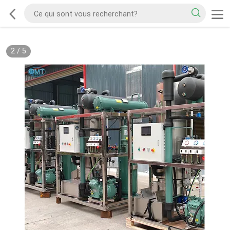
2
/
5