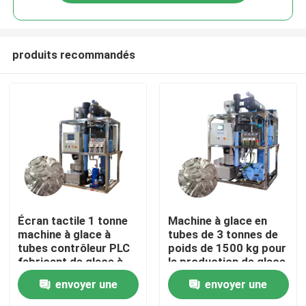
produits recommandés
À la maison
Écran tactile 1 tonne
Machine à glace en
machine à glace à
tubes de 3 tonnes de
tubes contrôleur PLC
poids de 1500 kg pour
Produits
fabricant de glace à
la production de glace
tubes automatisé
de qualité alimentaire
envoyer une
envoyer une
en ventes et
Le spectacle VR
performances