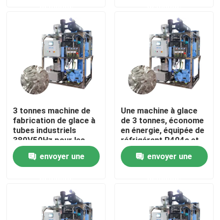
demande
demande
À propos de nous
Visite de l'usine
Contrôle de la qualité
3 tonnes machine de
Une machine à glace
fabrication de glace à
de 3 tonnes, économe
Nous contacter
tubes industriels
en énergie, équipée de
380V50Hz pour les
réfrigérant R404a et
besoins des hôtels et
de grande capacité
Demandez un devis
envoyer une
envoyer une
des restaurants
demande
demande
Machine à glace à tubes
machine à glace à gros cubes