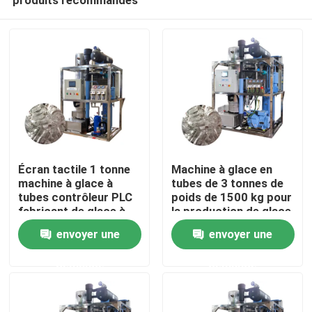
Écran tactile 1 tonne
Machine à glace en
machine à glace à
tubes de 3 tonnes de
tubes contrôleur PLC
poids de 1500 kg pour
fabricant de glace à
la production de glace
À la maison
tubes automatisé
de qualité alimentaire
envoyer une
envoyer une
en ventes et
performances
demande
demande
Produits
Le spectacle VR