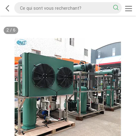
2
/
6