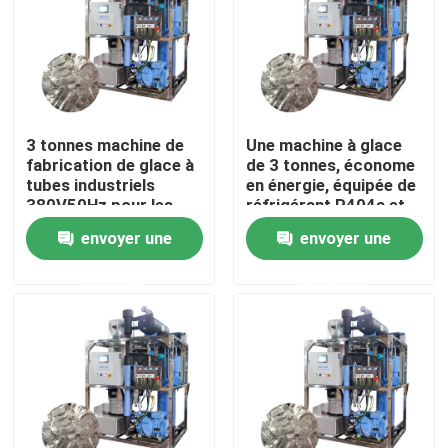
À propos de nous
Visite de l'usine
3 tonnes machine de
Une machine à glace
fabrication de glace à
de 3 tonnes, économe
Contrôle de la qualité
tubes industriels
en énergie, équipée de
380V50Hz pour les
réfrigérant R404a et
besoins des hôtels et
de grande capacité
envoyer une
envoyer une
des restaurants
Nous contacter
demande
demande
Demandez un devis
Machine à glace à tubes
machine à glace à gros cubes