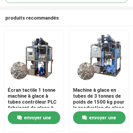
produits recommandés
Écran tactile 1 tonne
Machine à glace en
À la maison
machine à glace à
tubes de 3 tonnes de
tubes contrôleur PLC
poids de 1500 kg pour
fabricant de glace à
la production de glace
Produits
tubes automatisé
de qualité alimentaire
envoyer une
envoyer une
en ventes et
performances
demande
demande
Le spectacle VR