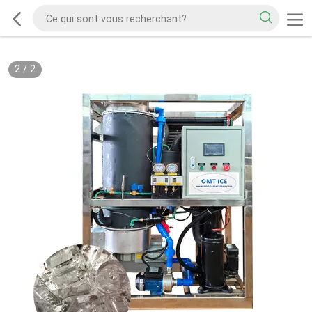
2
/
2