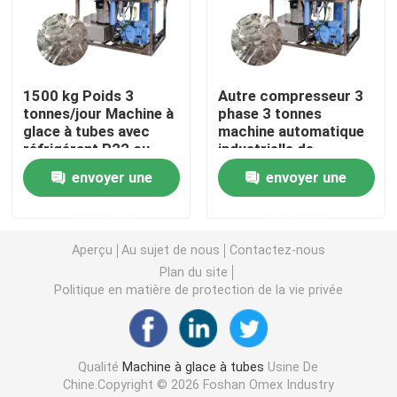
Machine de bloc de glace d'eau salée
1500 kg Poids 3
Autre compresseur 3
Machine de refroidissement directe de bloc de glace
tonnes/jour Machine à
phase 3 tonnes
glace à tubes avec
machine automatique
réfrigérant R22 ou
industrielle de
Machine à glace d'eau douce de flocon
R404a
fabrication de tubes
envoyer une
envoyer une
de glace à prix
abordable
Machine à glace en flocons d'eau de mer
demande
demande
Aperçu
Au sujet de nous
Contactez-nous
machine à glace commerciale de cube
Plan du site
Politique en matière de protection de la vie privée
Machine à glaçons à plaques
Qualité
Machine à glace à tubes
Usine De
Un congélateur rapide
Chine.Copyright © 2026 Foshan Omex Industry