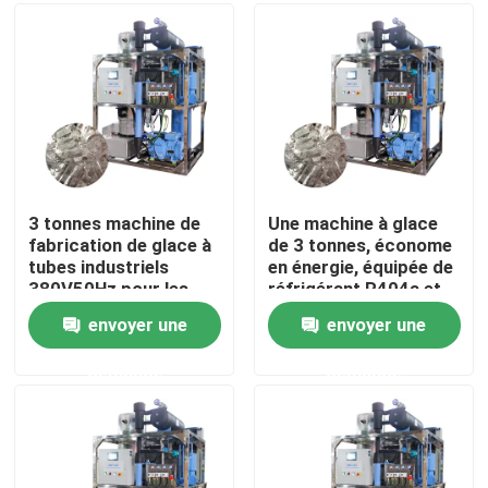
À propos de nous
Visite de l'usine
Contrôle de la qualité
3 tonnes machine de
Une machine à glace
fabrication de glace à
de 3 tonnes, économe
tubes industriels
en énergie, équipée de
Nous contacter
380V50Hz pour les
réfrigérant R404a et
besoins des hôtels et
de grande capacité
envoyer une
envoyer une
des restaurants
Demandez un devis
demande
demande
Machine à glace à tubes
machine à glace à gros cubes