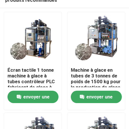
Écran tactile 1 tonne
Machine à glace en
machine à glace à
tubes de 3 tonnes de
tubes contrôleur PLC
poids de 1500 kg pour
fabricant de glace à
la production de glace
À la maison
tubes automatisé
de qualité alimentaire
envoyer une
envoyer une
en ventes et
performances
demande
demande
Produits
Le spectacle VR