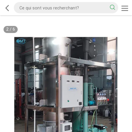
2
/
6