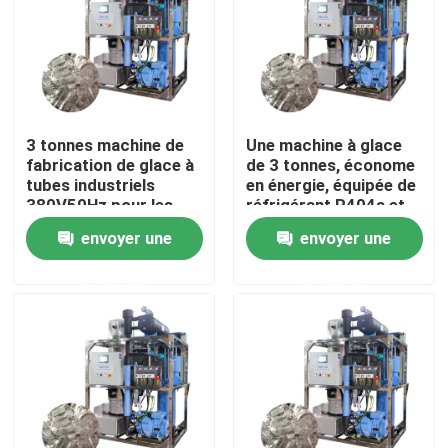
À propos de nous
Visite de l'usine
3 tonnes machine de
Une machine à glace
fabrication de glace à
de 3 tonnes, économe
Contrôle de la qualité
tubes industriels
en énergie, équipée de
380V50Hz pour les
réfrigérant R404a et
besoins des hôtels et
de grande capacité
envoyer une
envoyer une
des restaurants
Nous contacter
demande
demande
Demandez un devis
Machine à glace à tubes
machine à glace à gros cubes