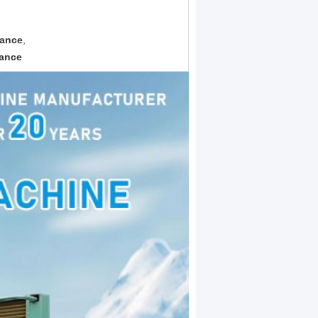
tance
,
tance