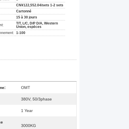
CN¥122,552.04/sets 1-2 sets
Cartonné
15 à 30 jours
T/T, L/C, D/P D/A, Western
nt:
Union, espèces
onnement:
1-100
me:
OMT
380V, 50/3phase
1 Year
ge
3000KG