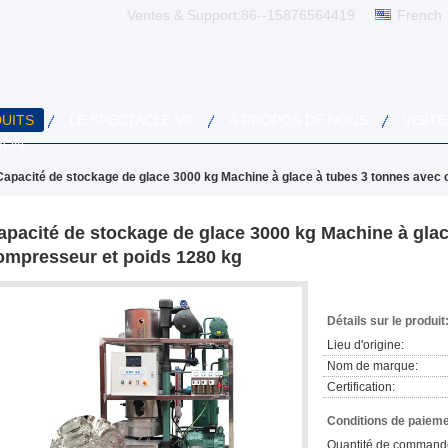
Ventes & Support:
86--15876564419
French
UITS
LE SPECTACLE VR
À PROPOS DE NOUS
VISITE
ION
Capacité de stockage de glace 3000 kg Machine à glace à tubes 3 tonnes avec
apacité de stockage de glace 3000 kg Machine à glac
ompresseur et poids 1280 kg
Détails sur le produit
Lieu d'origine:
Nom de marque:
Certification:
Conditions de paieme
Quantité de command