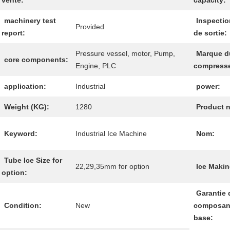
vente:
capacity:
machinery test
Inspectio
Provided
report:
de sortie:
Pressure vessel, motor, Pump,
Marque d
core components:
Engine, PLC
compresse
application:
Industrial
power:
Weight (KG):
1280
Product 
Keyword:
Industrial Ice Machine
Nom:
Tube Ice Size for
22,29,35mm for option
Ice Makin
option:
Garantie 
Condition:
New
composan
base: