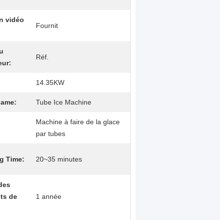
n vidéo
Fournit
u
Réf.
ur:
14.35KW
name:
Tube Ice Machine
Machine à faire de la glace
par tubes
g Time:
20~35 minutes
des
ts de
1 année