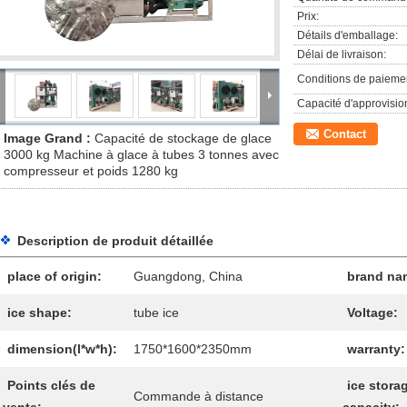
Prix:
Détails d'emballage:
Délai de livraison:
Conditions de paieme
Capacité d'approvisi
Contact
Image Grand :
Capacité de stockage de glace
3000 kg Machine à glace à tubes 3 tonnes avec
compresseur et poids 1280 kg
Description de produit détaillée
place of origin:
Guangdong, China
brand na
ice shape:
tube ice
Voltage:
dimension(l*w*h):
1750*1600*2350mm
warranty:
Points clés de
ice stora
Commande à distance