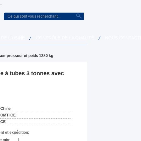
 DE L'USINE
CONTRÔLE DE LA QUALITÉ
NOUS CONTACT
 compresseur et poids 1280 kg
e à tubes 3 tonnes avec
:
Chine
OMT ICE
CE
nt et expédition:
e min:
1