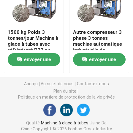
Machine de bloc de glace d'eau salée
1500 kg Poids 3
Autre compresseur 3
Machine de refroidissement directe de bloc de glace
tonnes/jour Machine à
phase 3 tonnes
glace à tubes avec
machine automatique
réfrigérant R22 ou
industrielle de
Machine à glace d'eau douce de flocon
R404a
fabrication de tubes
envoyer une
envoyer une
de glace à prix
abordable
Machine à glace en flocons d'eau de mer
demande
demande
Aperçu
Au sujet de nous
Contactez-nous
machine à glace commerciale de cube
Plan du site
Politique en matière de protection de la vie privée
Machine à glaçons à plaques
Qualité
Machine à glace à tubes
Usine De
Un congélateur rapide
Chine.Copyright © 2026 Foshan Omex Industry