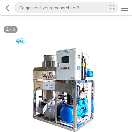
2
/
6