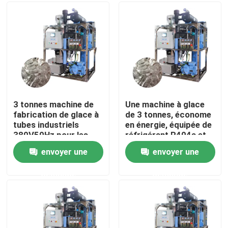
À propos de nous
Visite de l'usine
Contrôle de la qualité
3 tonnes machine de
Une machine à glace
fabrication de glace à
de 3 tonnes, économe
tubes industriels
en énergie, équipée de
Nous contacter
380V50Hz pour les
réfrigérant R404a et
besoins des hôtels et
de grande capacité
envoyer une
envoyer une
des restaurants
Demandez un devis
demande
demande
Machine à glace à tubes
machine à glace à gros cubes