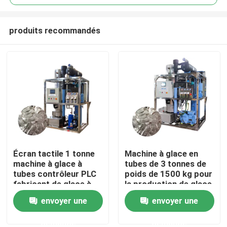
produits recommandés
Écran tactile 1 tonne
Machine à glace en
À la maison
machine à glace à
tubes de 3 tonnes de
tubes contrôleur PLC
poids de 1500 kg pour
fabricant de glace à
la production de glace
Produits
tubes automatisé
de qualité alimentaire
envoyer une
envoyer une
en ventes et
performances
demande
demande
Le spectacle VR