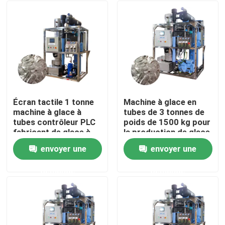
Écran tactile 1 tonne
Machine à glace en
machine à glace à
tubes de 3 tonnes de
tubes contrôleur PLC
poids de 1500 kg pour
fabricant de glace à
la production de glace
tubes automatisé
de qualité alimentaire
envoyer une
envoyer une
en ventes et
À la maison
performances
demande
demande
Produits
Le spectacle VR