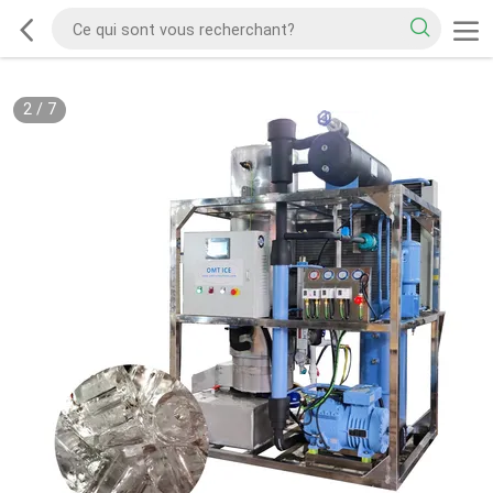
2
/
7