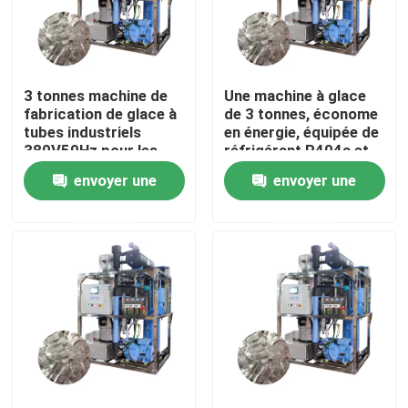
À propos de nous
3 tonnes machine de
Une machine à glace
Visite de l'usine
fabrication de glace à
de 3 tonnes, économe
tubes industriels
en énergie, équipée de
380V50Hz pour les
réfrigérant R404a et
Contrôle de la qualité
besoins des hôtels et
de grande capacité
envoyer une
envoyer une
des restaurants
demande
demande
Nous contacter
Demandez un devis
Machine à glace à tubes
machine à glace à gros cubes