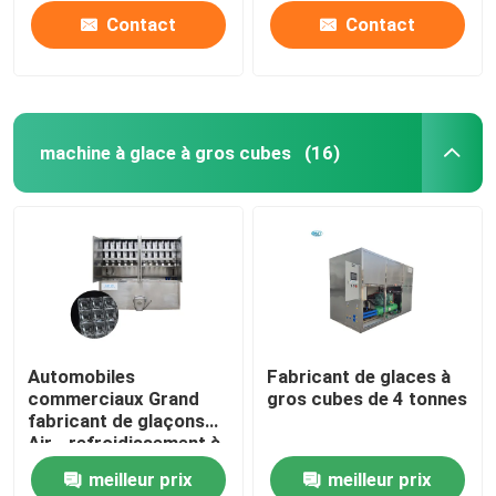
Contact
Contact
machine à glace à gros cubes
(16)
À la maison
Automobiles
Fabricant de glaces à
commerciaux Grand
gros cubes de 4 tonnes
Produits
fabricant de glaçons
Air - refroidissement à
haut rendement
meilleur prix
meilleur prix
Le spectacle VR