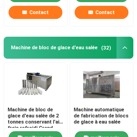
Contact
Contact
À propos de nous
Visite de l'usine
Machine de bloc de glace d'eau salée
(32)
Contrôle de la qualité
Nous contacter
Demandez un devis
Machine de bloc de
Machine automatique
Machine à glace à tubes
glace d'eau salée de 2
de fabrication de blocs
tonnes conservant l'air
de glace à eau salée
frais refroidi Grand
machine à glace à gros cubes
fabricant de bloc de